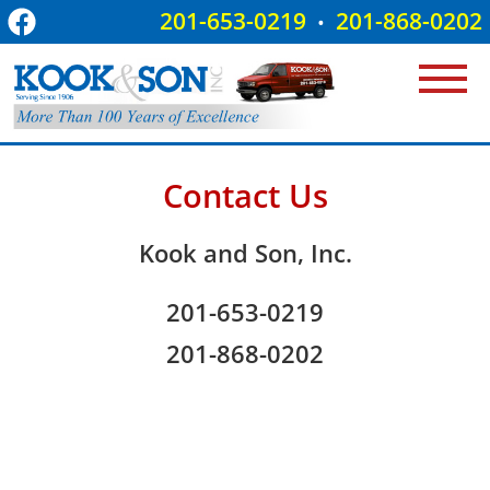
201-653-0219
201-868-0202
•
Contact Us
Kook and Son, Inc.
201-653-0219
201-868-0202